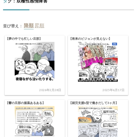
タグ：双極性感情障害
並び替え：
【夢の中でも忙しい旦那】
【将来のビジョンが見えない】
2026年2月28日
2025年6月17日
【鬱の旦那の服薬あるある】
【就労支援b型で働きだして3ヶ月】