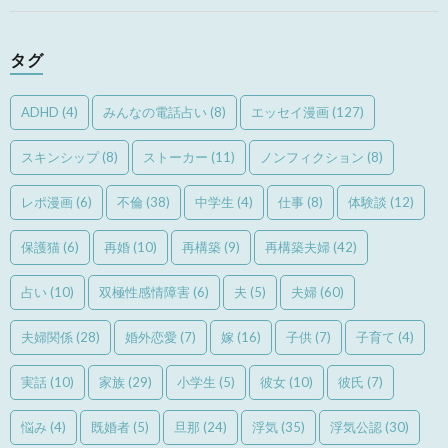
タグ
ADHD
(4)
みんなの電話占い
(8)
エッセイ漫画
(127)
スキンシップ
(8)
ストーカー
(11)
ノンフィクション
(8)
レポ漫画
(6)
不倫
(38)
中学生
(4)
仕事
(8)
体験談
(12)
保護猫
(6)
再婚
(10)
再構築
(9)
再構築夫婦
(42)
占い
(10)
双極性感情障害
(6)
夫
(5)
夫婦
(60)
夫婦関係
(28)
婚外恋愛
(7)
嫁
(16)
子供
(7)
子育て
(4)
実話
(10)
家族
(29)
小学生
(5)
彼女
(10)
彼氏
(7)
悩み
(4)
既婚者
(5)
旦那
(24)
浮気
(35)
浮気公認
(30)