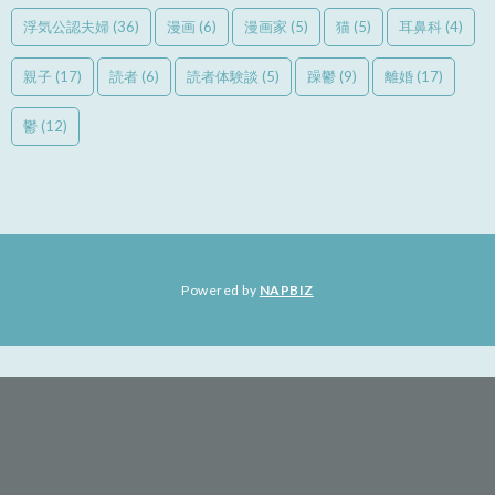
浮気公認夫婦
(36)
漫画
(6)
漫画家
(5)
猫
(5)
耳鼻科
(4)
親子
(17)
読者
(6)
読者体験談
(5)
躁鬱
(9)
離婚
(17)
鬱
(12)
Powered by
NAPBIZ