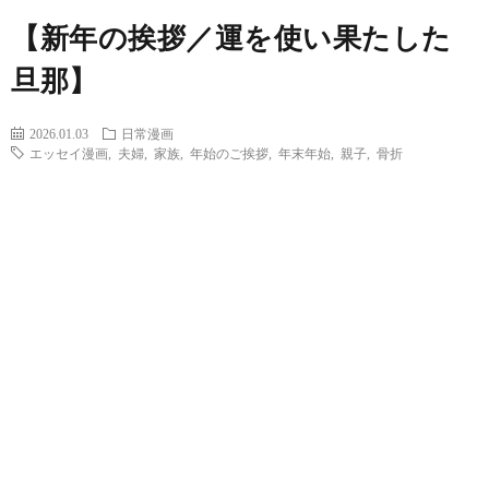
【新年の挨拶／運を使い果たした
旦那】
2026.01.03
日常漫画
エッセイ漫画
,
夫婦
,
家族
,
年始のご挨拶
,
年末年始
,
親子
,
骨折