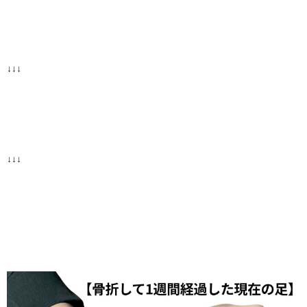
↓↓↓
↓↓↓