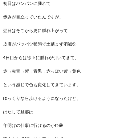
初日はパンパンに腫れて
赤みが目立っていたんですが、
翌日はそこから更に腫れ上がって
皮膚がパツパツ状態で土踏まず消滅💦
4日目からは徐々に腫れが引いてきて、
赤→赤青→紫→青黒→赤っぽい紫→黄色
という感じで色も変化してきています。
ゆっくりなら歩けるようになったけど、
はたして旦那は
年明けの仕事に行けるのか!?😂