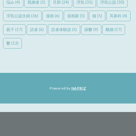
悩み
(4)
既婚者
(5)
旦那
(24)
浮気
(35)
浮気公認
(30)
浮気公認夫婦
(36)
漫画
(6)
漫画家
(5)
猫
(5)
耳鼻科
(4)
親子
(17)
読者
(6)
読者体験談
(5)
躁鬱
(9)
離婚
(17)
鬱
(12)
Powered by
NAPBIZ