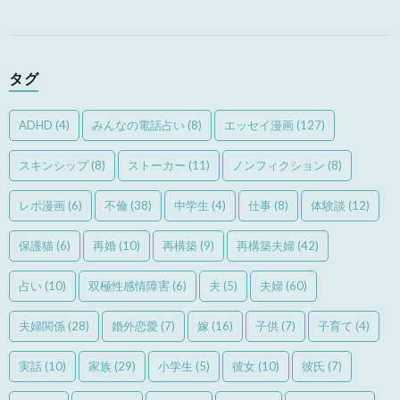
タグ
ADHD
(4)
みんなの電話占い
(8)
エッセイ漫画
(127)
スキンシップ
(8)
ストーカー
(11)
ノンフィクション
(8)
レポ漫画
(6)
不倫
(38)
中学生
(4)
仕事
(8)
体験談
(12)
保護猫
(6)
再婚
(10)
再構築
(9)
再構築夫婦
(42)
占い
(10)
双極性感情障害
(6)
夫
(5)
夫婦
(60)
夫婦関係
(28)
婚外恋愛
(7)
嫁
(16)
子供
(7)
子育て
(4)
実話
(10)
家族
(29)
小学生
(5)
彼女
(10)
彼氏
(7)